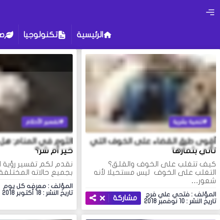
الرئيسية
تكنولوجيا
ص
تنمية بشرية
تفسير الأحلام
أقوى طرق القضاء على الخوف التي
الثوم في المنام: هل
تأتي بثمارها
خير أم شر؟
كيف تتغلب على الخوف والقلق؟
نقدم لكم تفسير رؤية ا
التغلب على الخوف ليس مستحيلا لأنه
بجميع حالاته المختلفة،
شعور…
المؤلف : معرفه كل يوم
تاريخ النشر : 18 أكتوبر 2018
المؤلف : فتحي علي فرج
مشاركة
تاريخ النشر : 10 نوفمبر 2018