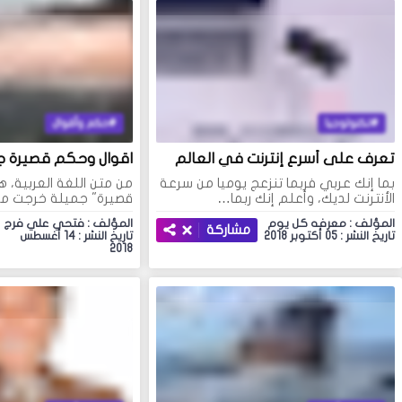
تكنولوجيا
حكم وأقوال
تعرف على أسرع إنترنت في العالم
اقوال وحكم قصيرة جم
بما إنك عربي فربما تنزعج يوميا من سرعة
من متن اللغة العربية، 
الأنترنت لديك، وأعلم إنك ربما…
قصيرة" جميلة خرجت م
المؤلف : معرفه كل يوم
المؤلف : فتحي علي فرج
مشاركة
تاريخ النشر : 05 أكتوبر 2018
تاريخ النشر : 14 أغسطس
2018