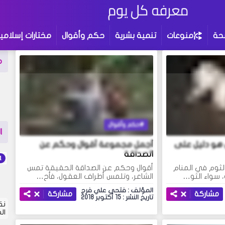
حة
منوعات
تنمية بشرية
حكم وأقوال
مختارات إسلامي
م
حكم وأقوال
ا
 هو دليل على
أجمل مجموعة أقوال وحكم عن
الصداقة
لثوم في المنام
أقوال وحكم عن الصداقة الحقيقة تمس
 سواء الثو…
الشاعر، وتلمس أطراف العقول، فأح…
المؤلف : فتحي علي فرج
مشاركة
مشاركة
تاريخ النشر : 15 أكتوبر 2018
نق
ال