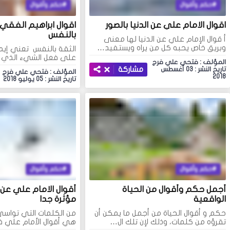
حكم وأقوال
حكم وأقوال
اقوال الامام علي عن الدنيا بالصور
اقوال ابراهيم الفقي 
بالنفس
أ قوال الإمام علي عن الدنيا لها معنى
وبريق خاص يحبه كل من يراه ويستفيد…
الثقة بالنفس تعني إيم
على فعل الشيء الذي ي
المؤلف : فتحي علي فرج
مشاركة
تاريخ النشر : 03 أغسطس
المؤلف : فتحي علي فرج
2018
تاريخ النشر : 05 يوليو 2018
حكم وأقوال
حكم وأقوال
أجمل حكم وأقوال من الحياة
الواقعية
مؤثرة جدا
حكم و أقوال الحياة من أجمل ما يمكن أن
من الكلمات التي تواسي
تقرؤه من كلمات، وذلك لإن تلك ال…
هي أقوال الأمام علي 