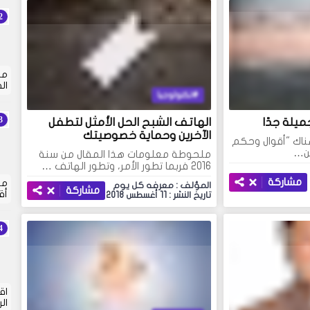
ما
ال
تكنولوجيا
يلة جدًا
الهاتف الشبح الحل الأمثل لتطفل
الآخرين وحماية خصوصيتك
هناك "أقوال وحكم
ن…
ملحوطة معلومات هذا المقال من سنة
2016 فربما تطور الأمر، وتطور الهاتف …
مشاركة
من
المؤلف : معرفه كل يوم
مشاركة
أق
تاريخ النشر : 11 أغسطس 2018
اق
ال