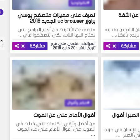
تكنولوجيا
عن الثقة
تعرف على مميزات متصفح يوسي
براوزر uc browser الجديد 2018
ان الشخص بقدرته
متصفحات الأنترنت من أهم البرامج التي
ريده بأفضل…
يحتاج اليها الناس لكي يتصفحوا ماي…
هل
المؤلف : فتحي علي فرج
مشاركة
مشاركة
تس
تاريخ النشر : 20 مايو 2018
حكم وأقوال
أقوال الامام علي عن الصبر l أقوال
أقوال الأمام علي عن الموت
من أفضل وأرقي الكلمات التي قيلت في
الموت هي أقوال الأمام علي عن الموت
 الإنسان في حزنه
…
في الصبر …